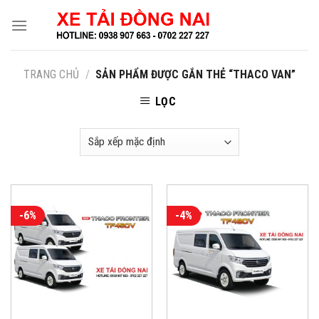
Skip
to
content
TRANG CHỦ
/
SẢN PHẨM ĐƯỢC GẮN THẺ “THACO VAN”
LỌC
-6%
-4%