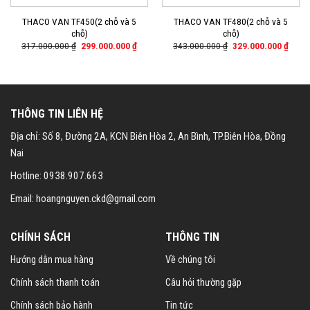
THACO VAN TF450(2 chỗ và 5
THACO VAN TF480(2 chỗ và 5
chỗ)
chỗ)
Giá
Giá
Giá
Giá
317.000.000
₫
299.000.000
₫
343.000.000
₫
329.000.000
₫
gốc
hiện
gốc
hiện
là:
tại
là:
tại
317.000.000 ₫.
là:
343.000.000 ₫.
là:
299.000.000 ₫.
329.0
THÔNG TIN LIÊN HỆ
Địa chỉ: Số 8, Đường 2A, KCN Biên Hòa 2, An Bình, TP.Biên Hòa, Đồng
Nai
Hotline: 0938.907.663
Email: hoangnguyen.ckd@gmail.com
CHÍNH SÁCH
THÔNG TIN
Hướng dẫn mua hàng
Về chúng tôi
Chính sách thanh toán
Câu hỏi thường gặp
Chính sách bảo hành
Tin tức