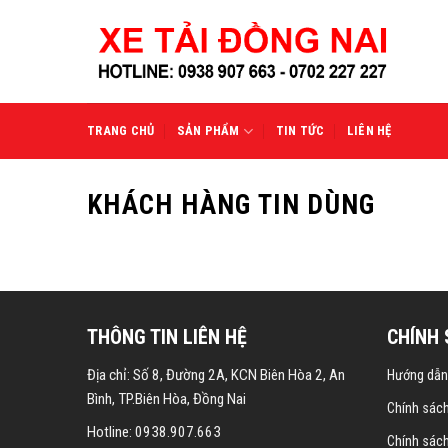
Skip
to
content
TRANG CHỦ
SẢN PHẨM
TIN TỨC
LIÊN HỆ
KHÁCH HÀNG TIN DÙNG
THÔNG TIN LIÊN HỆ
CHÍNH
Địa chỉ: Số 8, Đường 2A, KCN Biên Hòa 2, An
Hướng dẫn
Bình, TP.Biên Hòa, Đồng Nai
Chính sác
Hotline: 0938.907.663
Chính sác