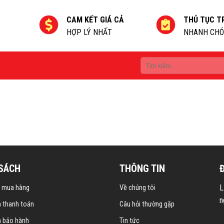
CAM KẾT GIÁ CẢ
THỦ TỤC T
HỢP LÝ NHẤT
NHANH CHÓ
Tìm
kiếm:
 SÁCH
THÔNG TIN
L
 mua hàng
Về chúng tôi
n
h thanh toán
Câu hỏi thường gặp
h bảo hành
Tin tức